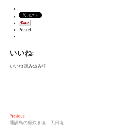
Pocket
いいね:
いいね
読み込み中…
投
Previous
Previous
post:
通詞島の釜炊き塩、天日塩
稿