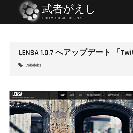
Skip
武者がえし
to
content
KUMAMOTO MUSIC PRESS
LENSA 1.0.7 へアップデート 「
Colorlobs