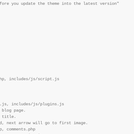
fore you update the theme into the latest version"

hp, includes/js/script.js

.js, includes/js/plugins.js

blog page.

title.

d, next arrow will go to first image.

, comments.php
