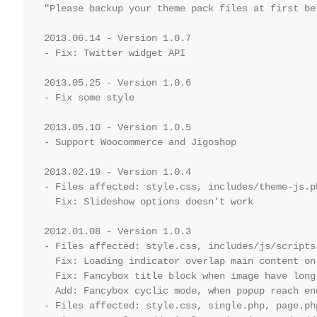
"Please backup your theme pack files at first be
2013.06.14 - Version 1.0.7

- Fix: Twitter widget API

2013.05.25 - Version 1.0.6

- Fix some style

2013.05.10 - Version 1.0.5

- Support Woocommerce and Jigoshop

2013.02.19 - Version 1.0.4

- Files affected: style.css, includes/theme-js.p
  Fix: Slideshow options doesn't work

2012.01.08 - Version 1.0.3

- Files affected: style.css, includes/js/scripts
  Fix: Loading indicator overlap main content on 
  Fix: Fancybox title block when image have long 
  Add: Fancybox cyclic mode, when popup reach en
- Files affected: style.css, single.php, page.php