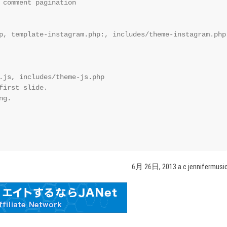
 comment pagination  

p, template-instagram.php:, includes/theme-instagram.php

.js, includes/theme-js.php

irst slide.

g.

6月 26日, 2013 a.c.jennifermusi