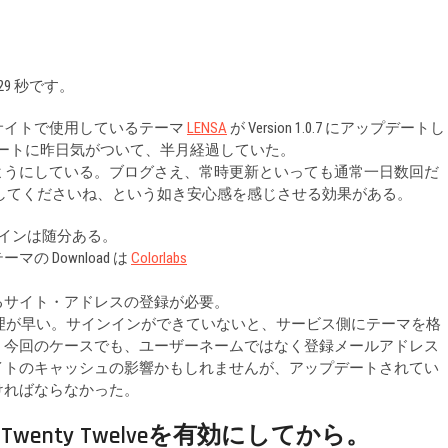
 29 秒です。
サイトで使用しているテーマ
LENSA
が Version 1.0.7 にアップデートし
。アップデートに昨日気がついて、半月経過していた。
ようにしている。ブログさえ、常時更新といっても通常一日数回だ
クトしてくださいね、という如き安心感を感じさせる効果がある。
プラグインは随分ある。
 Download は
Colorlabs
るサイト・アドレスの登録が必要。
理が早い。サインインができていないと、サービス側にテーマを格
。今回のケースでも、ユーザーネームではなく登録メールアドレス
イトのキャッシュの影響かもしれませんが、アップデートされてい
ければならなかった。
nty Twelveを有効にしてから。