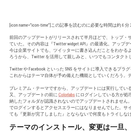
[icon name=”icon-time”]この記事を読むのに必要な時間は約 6 分
前回のアップデートがリリースされて半月ほどで、トップ・
ていた。その内容は『Twitter widget API』の最適化
今は企業サイトでも、ツイッターに書き込んだことをわかる
ろうから、Twitter を活用して親しみと、いつでもコンタ
Twitter や Facebook といった SNS をサイトに導入できる
これからはテーマ自体が予め備えた機能としていくだろう。テーマの
プレミアム・テーマですから、アップデートには実行してい
又、アップデートの前に
Colorlabs
にログインしている方が処
納したフォルダが認識されないのでアップデートされません
でログインするとアクセスエラーにはなりませんでした。サ
ても『更新が完了しました』とならないで何度もトライしな
テーマのインストール、変更は一旦、Twe