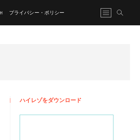
M
CH
プライバシー・ポリシー
e
n
u
B
u
t
t
o
n
ハイレゾをダウンロード