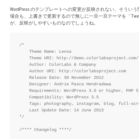
WordPress のテンプレートへの変更が反映されない。そう
場合も、上書きで更新するので無しに一旦一旦テーマを「Twenty 
が、反映がしやすいものなのでしょうね。
/*

    Theme Name: Lensa

    Theme URI: http://demo.colorlabsproject.com/l
    Author: ColorLabs & Company

    Author URI: http://colorlabsproject.com

    Release Date: 30 November 2012

    Designer: Andrie Pasca Hendradewa

    Requirements: WordPress 3.0 or higher, PHP 5

    Compatibility: WordPress 3.5

    Tags: photography, instagram, blog, full-scr
    Last Update Date: 14 June 2013

*/

/**** Changelog ****/
