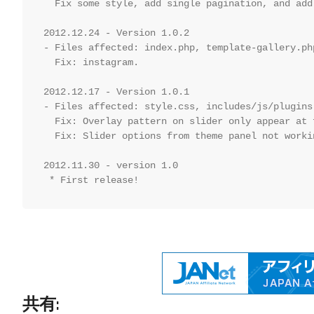
  Fix some style, add single pagination, and add
2012.12.24 - Version 1.0.2

- Files affected: index.php, template-gallery.ph
  Fix: instagram.

2012.12.17 - Version 1.0.1

- Files affected: style.css, includes/js/plugins
  Fix: Overlay pattern on slider only appear at f
  Fix: Slider options from theme panel not workin
2012.11.30 - version 1.0

 * First release!
共有: